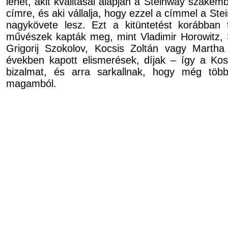
lehet, akit kvalitásai alapján a Steinway szakemb
címre, és aki vállalja, hogy ezzel a címmel a St
nagykövete lesz. Ezt a kitüntetést korábban 
művészek kapták meg, mint Vladimir Horowitz, S
Grigorij Szokolov, Kocsis Zoltán vagy Martha 
években kapott elismerések, díjak – így a Kossu
bizalmat, és arra sarkallnak, hogy még töb
magamból.