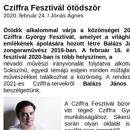
Cziffra Fesztivál ötödször
2020. február 24. / Jónás Ágnes
Ötödik alkalommal várja a közönséget 20
Cziffra György Fesztivál, amelyet a világ
emlékének ápolására hozott létre Balázs J
zongoramű­vész 2016-ban. A február 16. é
fesztivál 2020-ban is több helyszínen, a
névadó művészi irányvonalát folytatva alkot
Sokszínű, egyedi témájú estjein minden műfajb
művészekkel találkozhat a közönség. A rendez
2021-es Cziffra-tervekről
Balázs János
beszélgettünk.
A Cziffra Fesztivál biz
vitt téged Cziffra G
munkásságához. Siker
során olyan oldalát i