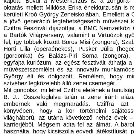
kapott. Bővül a Mesterkurzus is: a zongora-
oktatás mellett Miklósa Erika énekkurzusán is r
kerületi Kroó György Zeneiskolában. Emellett a 
a jövő generáció legtehetségesebb művészei k
Cziffra Fesztivál díjazottjai, a BMC Nemzetköz
a Bartók Világverseny, valamint a Virtuózok győ
fel, így többek között Boros Misi (zongora), Sza
Horti Lilla (operaénekes), Pusker Júlia (hege
(gordonka) és Balázs-Piri Soma (zongora).
egyfajta kuriózum, az egész fesztivált áthatja a 
művészetszemlélet és az innovatív munkamódsze
György élt és dolgozott. Remélem, hogy min
szívéhez legközelebb álló zenei csemegét.
Mit gondolsz, mi lehet Cziffra életének a tanulsá
B. J.: Összefoglalva talán a zene iránti aláz
embernek való megmaradás. Cziffra azt ír
könyvében, hogy a kor történelmi sajátos
világháború, az utána következő nehéz évek – 
karrierjéből. Mégsem adta fel az álmát. A bárok
használta, hogy kicsiszolja egyedi játékstílusát,