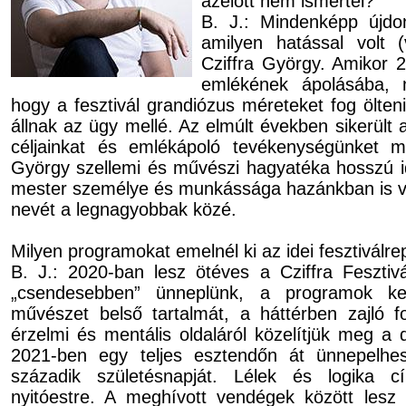
azelőtt nem ismertél?
B. J.: Mindenképp újd
amilyen hatással volt 
Cziffra György. Amikor 
emlékének ápolásába, 
hogy a fesztivál grandiózus méreteket fog ölten
állnak az ügy mellé. Az elmúlt években si­ke­rült
céljainkat és emlékápoló te­vé­keny­sé­gün­ket m
György szellemi és művészi hagyatéka hosszú id
mester személye és munkássága hazánkban is v
nevét a legnagyobbak közé.
Milyen programokat emelnél ki az idei fesztiválre
B. J.: 2020-ban lesz ötéves a Cziffra Fesztivál
„csendesebben” ünneplünk, a programok ke
művészet belső tartalmát, a háttérben zajló f
érzelmi és mentális oldaláról közelítjük meg a 
2021-ben egy teljes esztendőn át ünnepelhe
századik születésnapját. Lélek és logika 
nyitóestre. A meghívott vendégek között lesz 