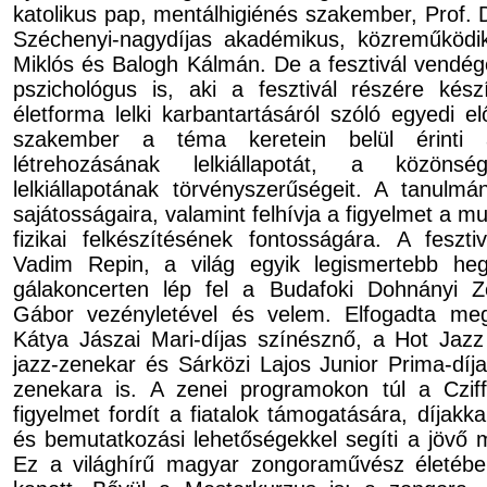
katolikus pap, mentálhigiénés szakember, Prof. Dr
Széchenyi-nagydíjas akadémikus, közreműköd
Miklós és Balogh Kálmán. De a fesztivál vendé
pszichológus is, aki a fesztivál részére kész
életforma lelki karbantartásáról szóló egyedi e
szakember a téma keretein belül érinti
létrehozásának lelkiállapotát, a közön
lelkiállapotának tör­vény­sze­rű­ségeit. A tanulm
sajátosságaira, valamint felhívja a figyelmet a m
fizikai felkészítésének fontosságára. A feszt
Vadim Repin, a világ egyik legis­mer­tebb h
gálakoncerten lép fel a Budafoki Dohnányi Ze
Gábor vezényletével és velem. Elfogadta me
Kátya Jászai Mari-díjas színésznő, a Hot Jazz
jazz-zenekar és Sárközi Lajos Junior Prima-dí
zenekara is. A zenei programokon túl a Cziffr
figyelmet fordít a fiatalok támogatására, díjakk
és bemutatkozási lehetőségekkel segíti a jövő m
Ez a világhírű magyar zongoraművész életébe