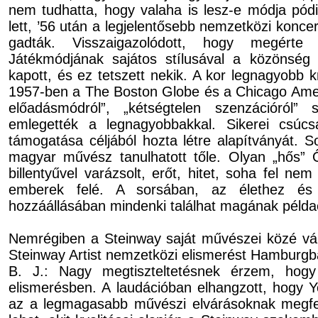
nem tudhatta, hogy valaha is lesz-e módja pód
lett, ’56 után a legjelentősebb nemzetközi konc
gad­ták. Visszaigazolódott, hogy megérte 
Játékmódjának sajátos stílusával a közönség v
kapott, és ez tetszett nekik. A kor legnagyobb kr
1957-ben a The Boston Globe és a Chicago Americ
előadásmódról”, „kétségtelen szenzációról”
emlegették a legnagyobbakkal. Sikerei csúcs
támogatása céljából hozta létre alapítványát. S
magyar művész tanulhatott tőle. Olyan „hős” Ő
billentyűvel varázsolt, erőt, hitet, soha fel nem
emberek felé. A sorsában, az élethez é
hozzáállásában mindenki találhat magának példa
Nemrégiben a Steinway saját művészei közé vál
Steinway Artist nemzetközi elis­me­rést Hamburgb
B. J.: Nagy megtiszteltetésnek érzem, hogy
elismerésben. A laudációban elhangzott, hogy Y
az a legmagasabb művészi elvárásoknak megf