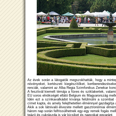
Az évek során a látogatók megszokhatták, hogy a minte
növé­nyeket, kertészeti kiegészítőket, kertberendezése
renciák, valamint az Alba Regia Szimfonikus Zenekar konc
A fesztivál kiemelt témája a füves és sziklakertek, vala
EU soros elnökségét ellátó Belgium és Magyarország melle
Idén ezt a színkavalkádot kívánja felülmúlni a szombat 
címet kapta, és amely felejthetetlen élménnyel gazdagítja a
Akik a sok látnivaló élvezete mellett gasztronómiai élmé
három nap során felfrissülhetnek egy-egy remek fogás mell
teázó és cukrászda is vár kicsiket és nagyokat egyaránt.