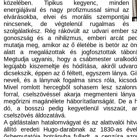
közelében. Tipikus kegyenc, minden
energiájával és nagy profizmussal simul az
elvárásokba, elvei és morális szempontjai
nincsenek, de végtelenül rugalmas és
szolgálatkész. Rég rákövült az udvari ember s
gonoszság és a nihilizmus, emberi arcát pe
mutatja meg, amikor az ő életébe is betör az ön
alatt a megalázottak és jogfosztottak tábor
Megtudja ugyanis, hogy a csábmester uralkodó ak
legújabb kiszemeltje és hódítása, akiről udvaron
dicsekszik, éppen az ő féltett, egyszem lánya. Gil
neveli, és a lánynak fogalma sincs róla, kicsod
Mivel romlott hercegből sohasem lesz szalonna
forral, cselszövéssel akarja megmenteni lánya
megőrizni magánélete háborítatlanságát. De a h
dó, a bosszú pedig kegyetlenül visszaüt, a
cselszövés áldozatává.
A gátlástalan hatalomvágyat és az alattvalói hit
állító eredeti Hugo-darabnak az 1830-as év
ősbemutatója botrányba fulladt, a cenzúra azonna