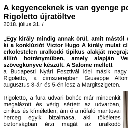
A kegyenceknek is van gyenge po
Rigoletto újratöltve
2018. július 31. /
„Egy király mindig annak örül, amit mástól
ki a konklúziót Victor Hugo A király mulat 
erkölcstelen uralkodó tipikus alakját megraj
állító botrányműben, amely alapján Ver
szövegkönyve készült. A Salome mellett
a Budapesti Nyári Fesztivál idei másik nag
Rigoletto, a címszerepben Giuseppe Altom
augusztus 3-án és 5-én lesz a Margitszigeten.
Rigoletto, a fura udvari bohóc már mindenkit
megalázott és vérig sértett az udvarban,
cinikus és kíméletlen, ám ő a nőfaló mantovai
herceg egyik bizalmasa, aki tökéletes
biztonságban érzi magát az uralkodó