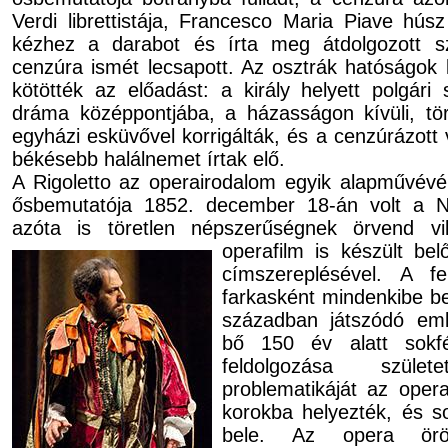
Verdi librettistája, Francesco Maria Piave hús
kézhez a darabot és írta meg átdolgozott s
cenzúra ismét lecsapott. Az osztrák hatóságok k
kötötték az előadást: a király helyett polgári 
dráma középpontjába, a házasságon kívüli, tör
egyházi esküvővel korrigálták, és a cenzúrázott
békésebb halálnemet írtak elő.
A Rigoletto az operairodalom egyik alapművévé
ősbemutatója 1852. december 18-án volt a N
azóta is töretlen népszerűségnek örvend vi
operafilm is készült be
címszereplésével. A fe
farkasként mindenkibe be
században játszódó emb
bő 150 év alatt sokf
feldolgozása szüle
problematikáját az oper
korokba helyezték, és so
bele. Az opera örö