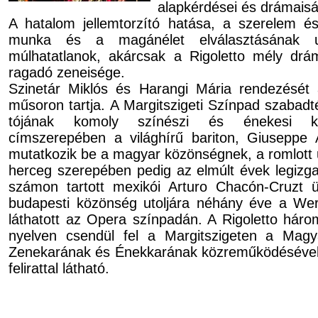
alapkérdései és drámais
A hatalom jellemtorzító hatása, a szerelem és
munka és a magánélet elválasztásának uni
múlhatatlanok, akárcsak a Rigoletto mély dr
ragadó zeneisége.
Szinetár Miklós és Harangi Mária rendezésé
műsoron tartja. A Margitszigeti Színpad szabadtér
tó­já­nak komoly színészi és énekesi kva
címszerepében a világhírű bariton, Giuseppe 
mutatkozik be a ma­gyar közönségnek, a romlott 
herceg szerepében pedig az elmúlt évek legizg
számon tartott mexikói Arturo Chacón-Cruzt üd­v
budapesti közönség utoljára néhány éve a We
láthatott az Opera színpadán. A Rigoletto háro
nyelven csendül fel a Margitszigeten a Mag
Zenekarának és Énekkarának közreműködésével
felirattal látható.